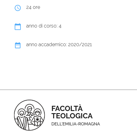
query_builder
24 ore
calendar_today
anno di corso: 4
date_range
anno accademico: 2020/2021