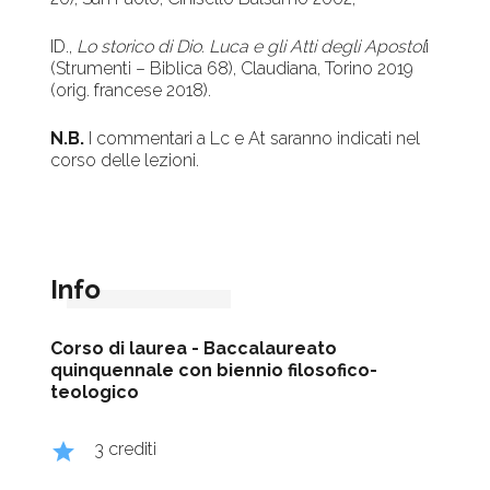
ID.,
Lo storico di Dio. Luca e gli Atti degli Apostol
i
(Strumenti – Biblica 68), Claudiana, Torino 2019
(orig. francese 2018).
N.B.
I commentari a Lc e At saranno indicati nel
corso delle lezioni.
Info
Corso di laurea -
Baccalaureato
quinquennale con biennio filosofico-
teologico
grade
3 crediti