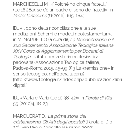
MARCHESELLI M., «“Poiché ho cinque fratelli…”
(Lc 16,28a): se c’è un padre ci sono dei fratelli», in
Protestantesimo
71(2016), 165-184;
ID., «Il dono della riconciliazione e le sue
mediazioni. Schemi e modelli neotestamentari»,
in M. NARDELLO (a cura di),
La Riconciliazione e il
suo Sacramento. Associazione Teologica Italiana,
XXV Corso di Aggiornamento per Docenti di
Teologia
, Istituto per la storia ecclesiastica
padovana-Associazione Teologica Italiana,
Padova-Roma 2015, 45-99 (§3 La «remissione» in
senso teologico, nell’opera lucana)
[http://www.teologia.it/index.php/pubblicazioni/libri-
digitali];
ID., «Marta e Maria (Lc 10,38-42)» in
Parole di Vita
55 (2010)4, 18-23;
MARGUERAT D.,
La prima storia del
cristianesimo. Gli Atti degli apostoli
(Parola di Dio
20), San Paolo, Cinisello Balsamo 2002;