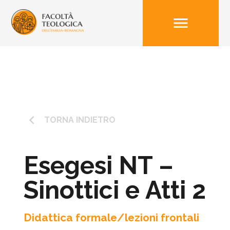
menu
keyboard_arrow_left
TORNA INDIETRO
Esegesi NT –
Sinottici e Atti 2
Didattica formale/lezioni frontali