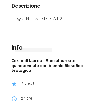
Descrizione
Esegesi NT – Sinottici e Atti 2
Info
Corso di laurea -
Baccalaureato
quinquennale con biennio filosofico-
teologico
grade
3 crediti
query_builder
24 ore