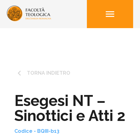
menu
keyboard_arrow_left
TORNA INDIETRO
Esegesi NT –
Sinottici e Atti 2
Codice - BQIII-b13