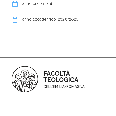
calendar_today
anno di corso: 4
date_range
anno accademico: 2025/2026