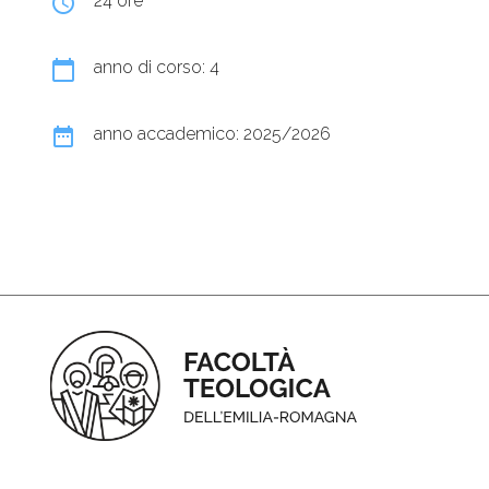
query_builder
24 ore
calendar_today
anno di corso: 4
date_range
anno accademico: 2025/2026