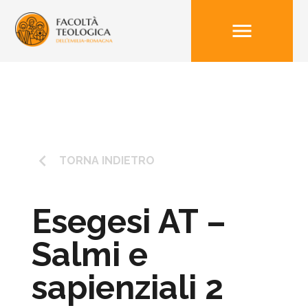
menu
keyboard_arrow_left
TORNA INDIETRO
Esegesi AT –
Salmi e
sapienziali 2