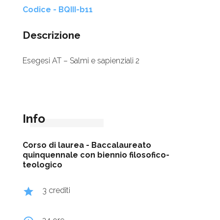
Codice - BQIII-b11
Descrizione
Esegesi AT – Salmi e sapienziali 2
Info
Corso di laurea -
Baccalaureato
quinquennale con biennio filosofico-
teologico
grade
3 crediti