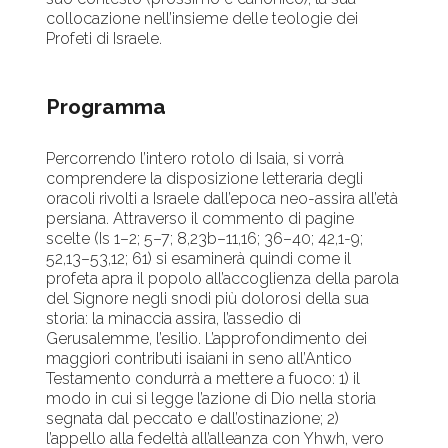
collocazione nell’insieme delle teologie dei
Profeti di Israele.
Programma
Percorrendo l’intero rotolo di Isaia, si vorrà
comprendere la disposizione letteraria degli
oracoli rivolti a Israele dall’epoca neo-assira all’età
persiana. Attraverso il commento di pagine
scelte (Is 1–2; 5–7; 8,23b–11,16; 36–40; 42,1-9;
52,13–53,12; 61) si esaminerà quindi come il
profeta apra il popolo all’accoglienza della parola
del Signore negli snodi più dolorosi della sua
storia: la minaccia assira, l’assedio di
Gerusalemme, l’esilio. L’approfondimento dei
maggiori contributi isaiani in seno all’Antico
Testamento condurrà a mettere a fuoco: 1) il
modo in cui si legge l’azione di Dio nella storia
segnata dal peccato e dall’ostinazione; 2)
l’appello alla fedeltà all’alleanza con Yhwh, vero