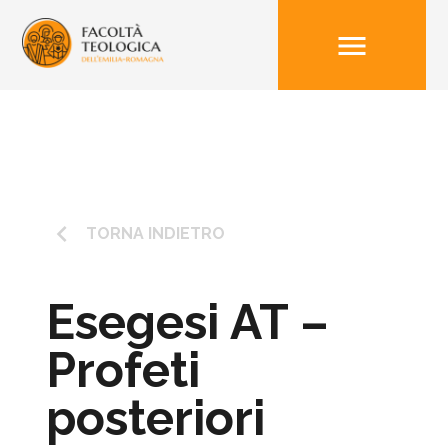
menu
keyboard_arrow_left
TORNA INDIETRO
Esegesi AT –
Profeti
posteriori