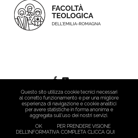
Questo sito utilizza cookie tecnici necessari
al corretto funzionamento e per una migliore
esperienza di navigazione e cookie analitici
per avere statistiche in forma anonima e
aggregata sull'uso dei nostri servizi.
OK
PER PRENDERE VISIONE
DELL’INFORMATIVA COMPLETA CLICCA QUI
PRIVACY POLICY