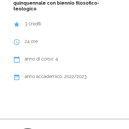
quinquennale con biennio filosofico-
teologico
grade
3 crediti
query_builder
24 ore
calendar_today
anno di corso: 4
date_range
anno accademico: 2022/2023