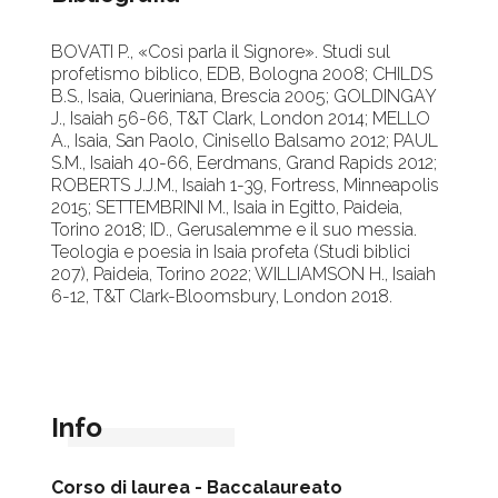
BOVATI P., «Così parla il Signore». Studi sul
profetismo biblico, EDB, Bologna 2008; CHILDS
B.S., Isaia, Queriniana, Brescia 2005; GOLDINGAY
J., Isaiah 56-66, T&T Clark, London 2014; MELLO
A., Isaia, San Paolo, Cinisello Balsamo 2012; PAUL
S.M., Isaiah 40-66, Eerdmans, Grand Rapids 2012;
ROBERTS J.J.M., Isaiah 1-39, Fortress, Minneapolis
2015; SETTEMBRINI M., Isaia in Egitto, Paideia,
Torino 2018; ID., Gerusalemme e il suo messia.
Teologia e poesia in Isaia profeta (Studi biblici
207), Paideia, Torino 2022; WILLIAMSON H., Isaiah
6-12, T&T Clark-Bloomsbury, London 2018.
Info
Corso di laurea -
Baccalaureato