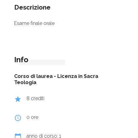
Descrizione
Esame finale orale
Info
Corso di laurea -
Licenza in Sacra
Teologia
grade
8 crediti
query_builder
0 ore
calendar_today
anno di corso: 1