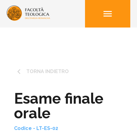
menu
keyboard_arrow_left
TORNA INDIETRO
Esame finale
orale
Codice - LT-ES-02