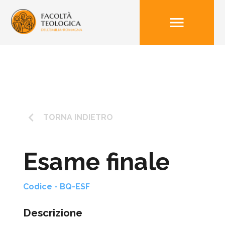
menu
keyboard_arrow_left
TORNA INDIETRO
Esame finale
Codice - BQ-ESF
Descrizione