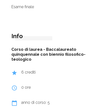
Esame finale
Info
Corso di laurea -
Baccalaureato
quinquennale con biennio filosofico-
teologico
grade
6 crediti
query_builder
0 ore
calendar_today
anno di corso: 5