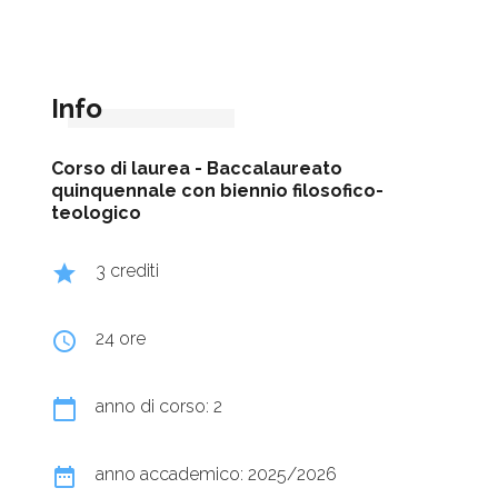
Info
Corso di laurea -
Baccalaureato
quinquennale con biennio filosofico-
teologico
grade
3 crediti
query_builder
24 ore
calendar_today
anno di corso: 2
date_range
anno accademico: 2025/2026