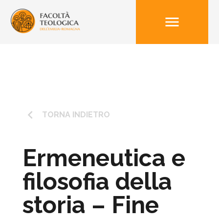
menu
keyboard_arrow_left
TORNA INDIETRO
Ermeneutica e
filosofia della
storia – Fine