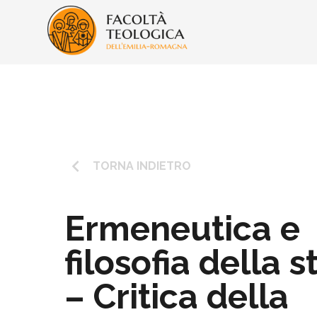
keyboard_arrow_left
TORNA INDIETRO
Ermeneutica e
filosofia della s
– Critica della