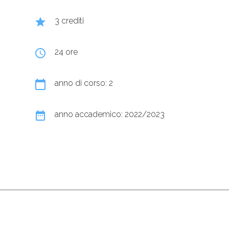
grade
3 crediti
query_builder
24 ore
calendar_today
anno di corso: 2
date_range
anno accademico: 2022/2023