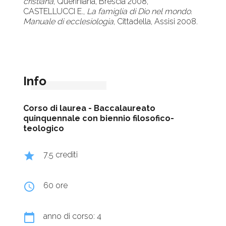
cristiana
, Queriniana, Brescia 2008;
CASTELLUCCI E.,
La famiglia di Dio nel mondo.
Manuale di ecclesiologia
, Cittadella, Assisi 2008.
Info
Corso di laurea -
Baccalaureato
quinquennale con biennio filosofico-
teologico
grade
7.5 crediti
query_builder
60 ore
calendar_today
anno di corso: 4