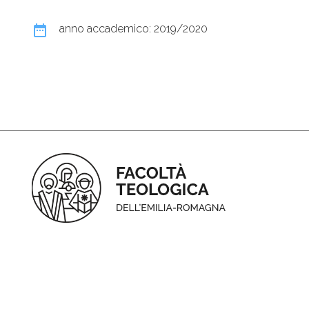
date_range
anno accademico: 2019/2020