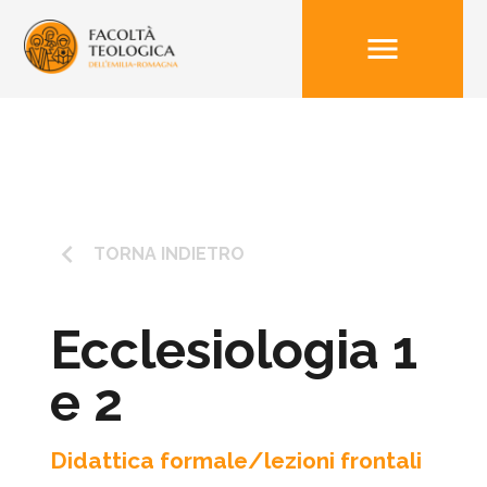
menu
keyboard_arrow_left
TORNA INDIETRO
Ecclesiologia 1
e 2
Didattica formale/lezioni frontali