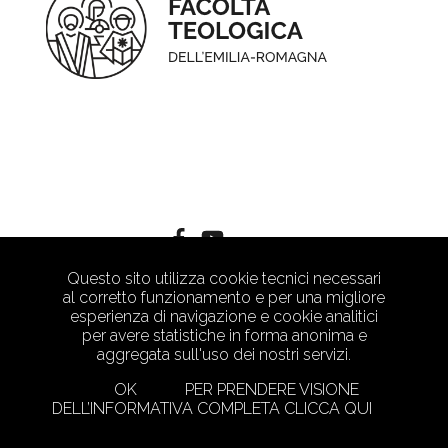
Questo sito utilizza cookie tecnici necessari
al corretto funzionamento e per una migliore
esperienza di navigazione e cookie analitici
per avere statistiche in forma anonima e
aggregata sull'uso dei nostri servizi.
OK
PER PRENDERE VISIONE
DELL’INFORMATIVA COMPLETA CLICCA QUI
PRIVACY POLICY