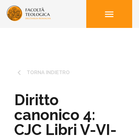
menu
keyboard_arrow_left
TORNA INDIETRO
Diritto
canonico 4:
CJC Libri V-VI-