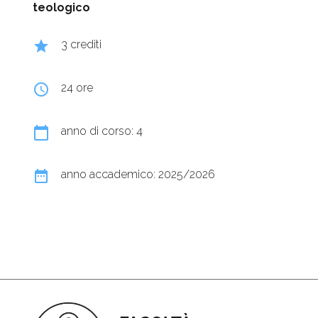
teologico
grade
3 crediti
query_builder
24 ore
calendar_today
anno di corso: 4
date_range
anno accademico: 2025/2026