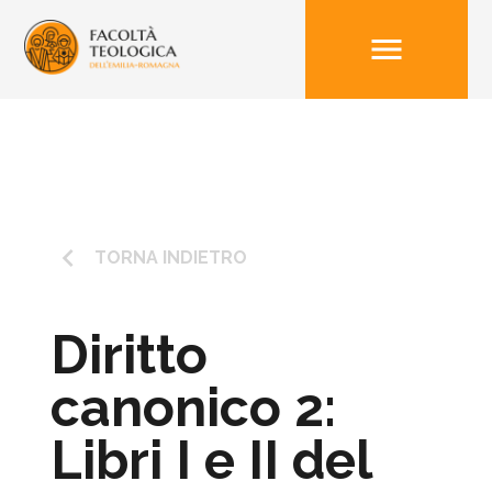
menu
keyboard_arrow_left
TORNA INDIETRO
Diritto
canonico 2:
Libri I e II del