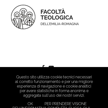
Questo sito utilizza cookie tecnici necessari
al corretto funzionamento e per una migliore
esperienza di navigazione e cookie analitici
per avere statistiche in forma anonima e
aggregata sull'uso dei nostri servizi.
OK
PER PRENDERE VISIONE