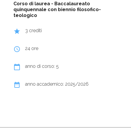
Corso di laurea -
Baccalaureato
quinquennale con biennio filosofico-
teologico
grade
3 crediti
query_builder
24 ore
calendar_today
anno di corso: 5
date_range
anno accademico: 2025/2026