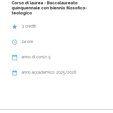
Corso di laurea -
Baccalaureato
quinquennale con biennio filosofico-
teologico
grade
3 crediti
query_builder
24 ore
calendar_today
anno di corso: 5
date_range
anno accademico: 2025/2026