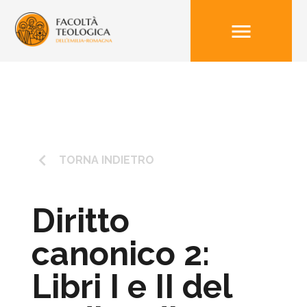
menu
keyboard_arrow_left
TORNA INDIETRO
Diritto
canonico 2:
Libri I e II del