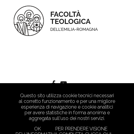
Questo sito utilizza cookie tecnici necessari
al corretto funzionamento e per una migliore
esperienza di navigazione e cookie analitici
per avere statistiche in forma anonima e
aggregata sull'uso dei nostri servizi.
OK
PER PRENDERE VISIONE