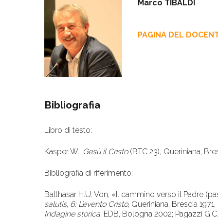
Marco TIBALDI
PAGINA DEL DOCEN
Bibliografia
Libro di testo:
Kasper W.,
Gesù il Cristo
(BTC 23)
,
Queriniana, Bres
Bibliografia di riferimento:
Balthasar H.U. Von, «Il cammino verso il Padre (pasq
salutis
,
6: L’evento Cristo
, Queriniana, Brescia 1971
Indagine storica
, EDB, Bologna 2002; Pagazzi G.C