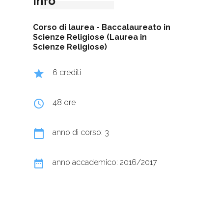
Info
Corso di laurea -
Baccalaureato in
Scienze Religiose (Laurea in
Scienze Religiose)
grade
6 crediti
query_builder
48 ore
calendar_today
anno di corso: 3
date_range
anno accademico: 2016/2017