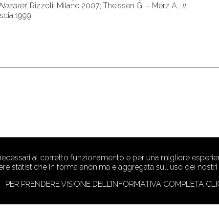
 Nazaret
, Rizzoli, Milano 2007; Theissen G. – Merz A.,
Il
scia 1999.
 necessari al corretto funzionamento e per una migliore esperien
ere statistiche in forma anonima e aggregata sull'uso dei nostri s
PER PRENDERE VISIONE DELL’INFORMATIVA COMPLETA CLI