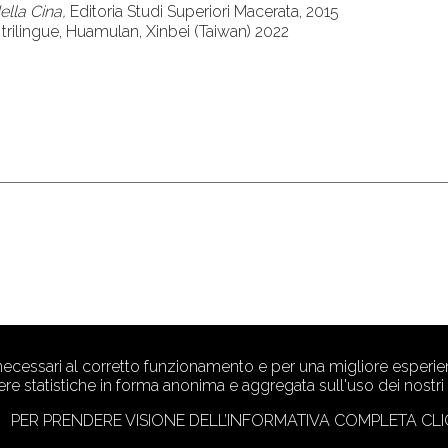
ella Cina,
Editoria Studi Superiori Macerata, 2015
 trilingue, Huamulan, Xinbei (Taiwan) 2022
 necessari al corretto funzionamento e per una migliore esperien
ere statistiche in forma anonima e aggregata sull'uso dei nostri s
PER PRENDERE VISIONE DELL’INFORMATIVA COMPLETA CLI