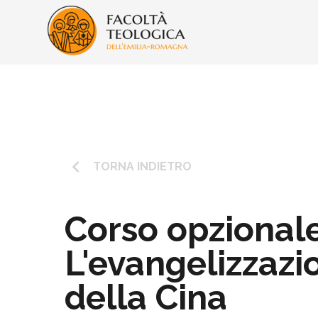
keyboard_arrow_left
TORNA INDIETRO
Corso opzionale
L'evangelizzazi
della Cina