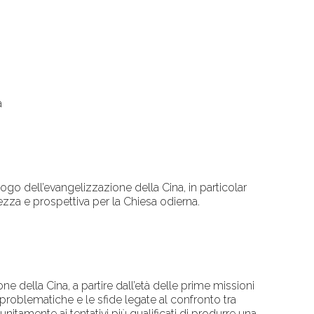
a
ogo dell’evangelizzazione della Cina, in particolar
hezza e prospettiva per la Chiesa odierna.
ne della Cina, a partire dall’età delle prime missioni
roblematiche e le sfide legate al confronto tra
 unitamente ai tentativi più qualificati di produrre una