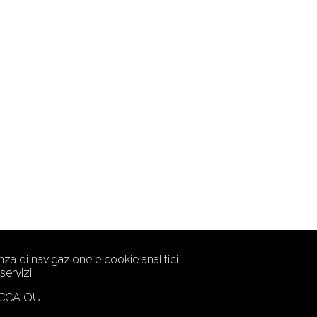
za di navigazione e cookie analitici
ervizi.
CCA QUI