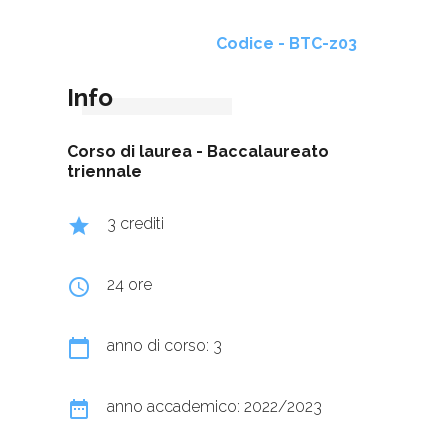
Codice - BTC-z03
Info
Corso di laurea -
Baccalaureato
triennale
grade
3 crediti
query_builder
24 ore
calendar_today
anno di corso: 3
date_range
anno accademico: 2022/2023