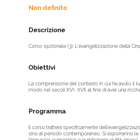
Non definito
Descrizione
Corso opzionale (3): L'evangelizzazione della Cin
Obiettivi
La comprensione del contesto in cui ha avuto il lu
modo nei secoli XVI- XVII, al fine di aver una ricc
Programma
Il corso tratterà specificamente dell’evangelizzazio
sino al periodo contemporaneo. Si esporranno le p
l’annuncio evangelico e la millenaria civiltà cinese,