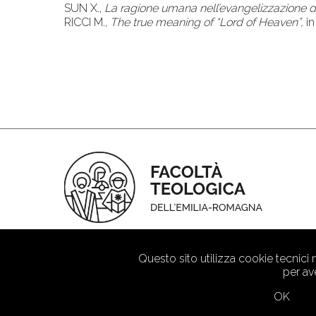
SUN X.,
La ragione umana nell’evangelizzazione d
RICCI M.,
The true meaning of “Lord of Heaven”,
in
Questo sito utilizza cookie tecnici
per av
OK