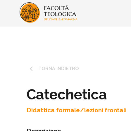
keyboard_arrow_left
TORNA INDIETRO
Catechetica
Didattica formale/lezioni frontali
Descrizione