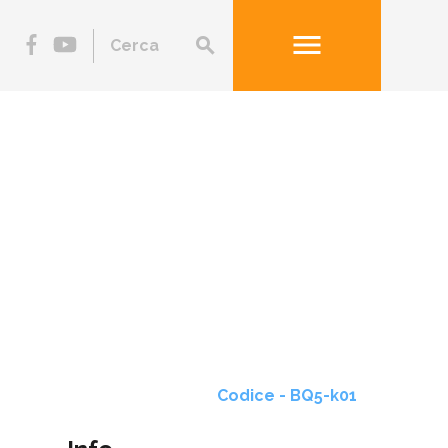
menu
search
Codice - BQ5-k01