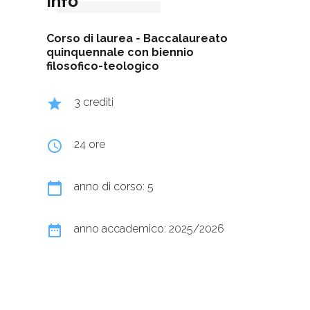
Info
Corso di laurea -
Baccalaureato
quinquennale con biennio
filosofico-teologico
grade
3 crediti
query_builder
24 ore
calendar_today
anno di corso: 5
date_range
anno accademico: 2025/2026