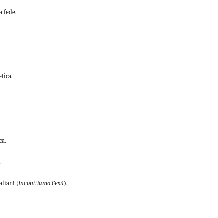
a fede.
tica.
ca.
.
aliani (
Incontriamo Gesù
).