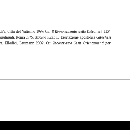
 LEV, Città del Vaticano 1997;
Cei
,
Il Rinnovamento della Catechesi
, LEV,
nuntiandi
, Roma 1975;
Giovanni Paolo II
, Esortazione apostolica
Catechesi
te
, Elledici, Leumann 2002;
Cei
,
Incontriamo Gesù. Orientamenti per