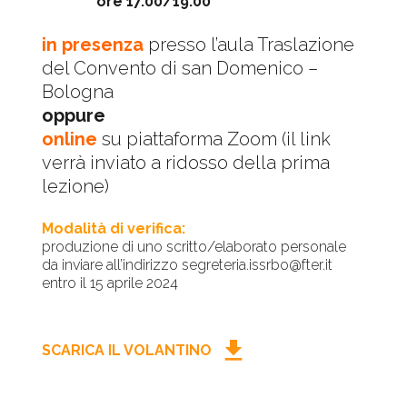
ore 17.00/19.00
in presenza
presso l’aula Traslazione
del Convento di san Domenico –
Bologna
oppure
online
su piattaforma Zoom (il link
verrà inviato a ridosso della prima
lezione)
Modalità di verifica:
produzione di uno scritto/elaborato personale
da inviare all’indirizzo segreteria.issrbo@fter.it
entro il 15 aprile 2024
download
SCARICA IL VOLANTINO