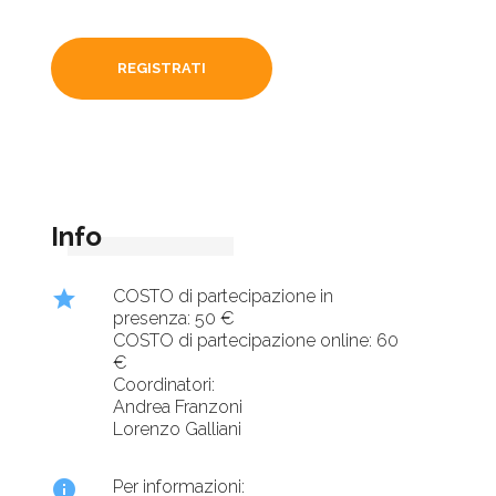
REGISTRATI
Info
star
COSTO di partecipazione in
presenza: 50 €
COSTO di partecipazione online: 60
€
Coordinatori:
Andrea Franzoni
Lorenzo Galliani
info
Per informazioni: