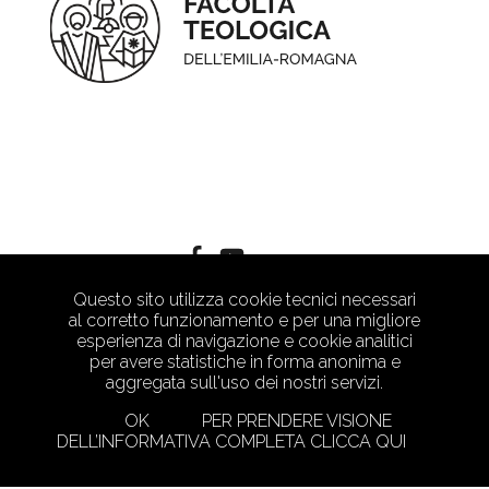
Questo sito utilizza cookie tecnici necessari
al corretto funzionamento e per una migliore
esperienza di navigazione e cookie analitici
per avere statistiche in forma anonima e
aggregata sull'uso dei nostri servizi.
OK
PER PRENDERE VISIONE
DELL’INFORMATIVA COMPLETA CLICCA QUI
PRIVACY POLICY