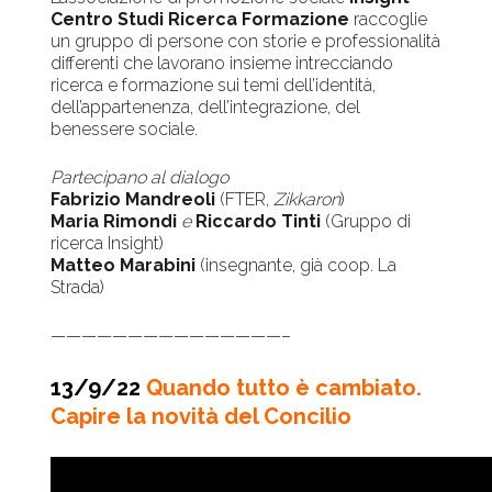
Centro Studi Ricerca Formazione
raccoglie
un gruppo di persone con storie e professionalità
differenti che lavorano insieme intrecciando
ricerca e formazione sui temi dell’identità,
dell’appartenenza, dell’integrazione, del
benessere sociale.
Partecipano al dialogo
Fabrizio Mandreoli
(FTER,
Zikkaron
)
Maria Rimondi
e
Riccardo Tinti
(Gruppo di
ricerca Insight)
Matteo Marabini
(insegnante, già coop. La
Strada)
———————————————–
13/9/22
Quando tutto è cambiato.
Capire la novità del Concilio