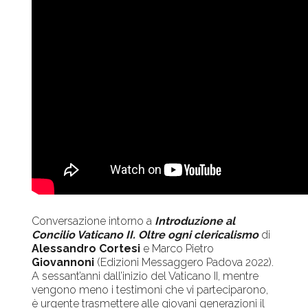
Conversazione intorno a
Introduzione al
Concilio Vaticano II. Oltre ogni clericalismo
di
Alessandro Cortesi
e Marco Pietro
Giovannoni
(Edizioni Messaggero Padova 2022).
A sessant’anni dall’inizio del Vaticano II, mentre
vengono meno i testimoni che vi parteciparono,
è urgente trasmettere alle giovani generazioni il