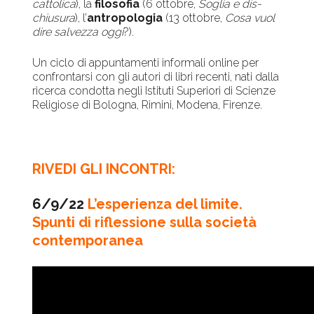
cattolica
), la
filosofia
(6 ottobre,
Soglia e dis-
chiusura
), l’
antropologia
(13 ottobre,
Cosa vuol
dire salvezza oggi
?).
Un ciclo di appuntamenti informali online per
confrontarsi con gli autori di libri recenti, nati dalla
ricerca condotta negli Istituti Superiori di Scienze
Religiose di Bologna, Rimini, Modena, Firenze.
RIVEDI GLI INCONTRI:
6/9/22
L’esperienza del limite.
Spunti di riflessione sulla società
contemporanea