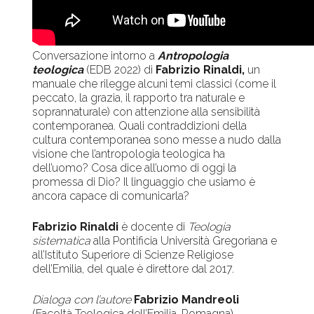
Conversazione intorno a
Antropologia
teologica
(EDB 2022) di
Fabrizio Rinaldi,
un
manuale che rilegge alcuni temi classici (come il
peccato, la grazia, il rapporto tra naturale e
soprannaturale) con attenzione alla sensibilità
contemporanea. Quali contraddizioni della
cultura contemporanea sono messe a nudo dalla
visione che l’antropologia teologica ha
dell’uomo? Cosa dice all’uomo di oggi la
promessa di Dio? Il linguaggio che usiamo è
ancora capace di comunicarla?
Fabrizio Rinaldi
è docente di
Teologia
sistematica
alla Pontificia Università Gregoriana e
all’Istituto Superiore di Scienze Religiose
dell’Emilia, del quale è direttore dal 2017.
Dialoga con l’autore
Fabrizio Mandreoli
(Facoltà Teologica dell’Emilia-Romagna)