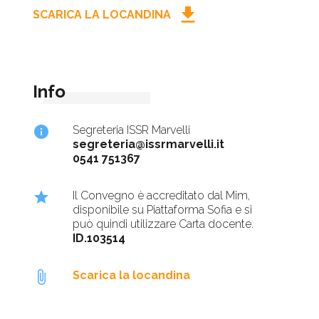
download
SCARICA LA LOCANDINA
Info
info
Segreteria ISSR Marvelli
segreteria@issrmarvelli.it
0541 751367
star
Il Convegno è accreditato dal Mim,
disponibile su Piattaforma Sofia e si
può quindi utilizzare Carta docente.
ID.103514
attach_file
Scarica la locandina