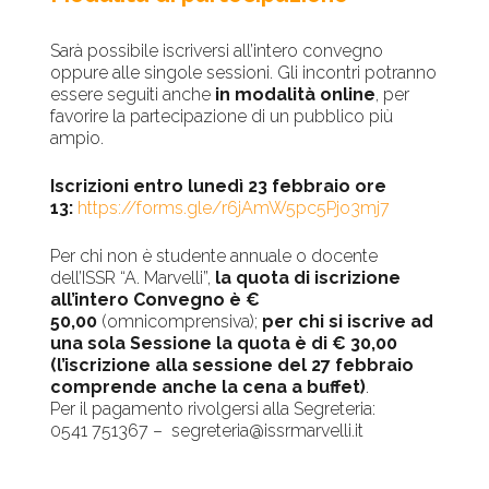
Sarà possibile iscriversi all’intero convegno
oppure alle singole sessioni. Gli incontri potranno
essere seguiti anche
in modalità online
, per
favorire la partecipazione di un pubblico più
ampio.
Iscrizioni entro lunedì 23 febbraio ore
13:
https://forms.gle/r6jAmW5pc5Pjo3mj7
Per chi non è studente annuale o docente
dell’ISSR “A. Marvelli”,
la quota di iscrizione
all’intero Convegno è €
50,00
(omnicomprensiva);
per chi si iscrive ad
una sola Sessione la quota è di € 30,00
(l’iscrizione alla sessione del 27 febbraio
comprende anche la cena a buffet)
.
Per il pagamento rivolgersi alla Segreteria:
0541 751367 – segreteria@issrmarvelli.it