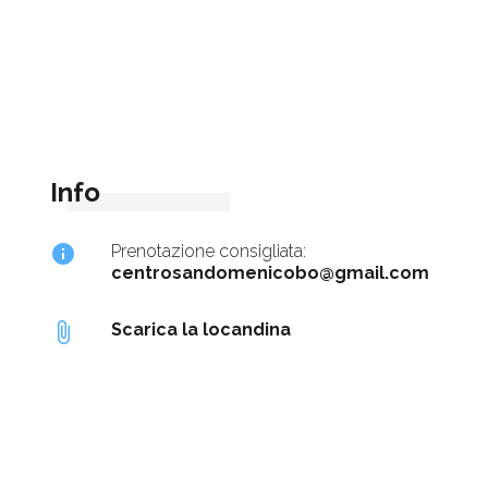
Info
info
Prenotazione consigliata:
centrosandomenicobo@gmail.com
attach_file
Scarica la locandina