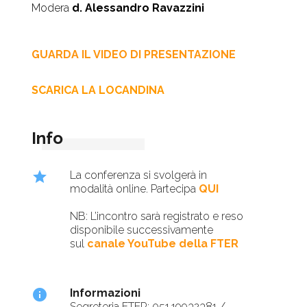
Modera
d. Alessandro Ravazzini
GUARDA IL VIDEO DI PRESENTAZIONE
SCARICA LA LOCANDINA
Info
star
La conferenza si svolgerà in
modalità online. Partecipa
QUI
NB: L’incontro sarà registrato e reso
disponibile successivamente
sul
canale YouTube della FTER
info
Informazioni
Segreteria FTER: 051.19932381 /