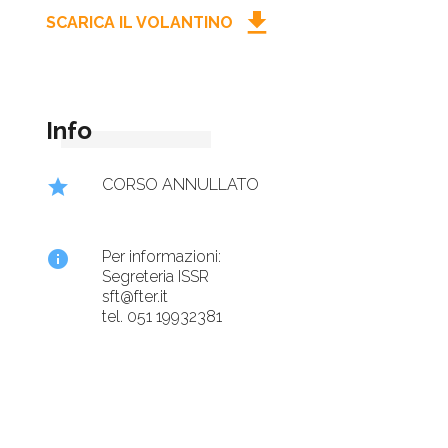
download
SCARICA IL VOLANTINO
Info
star
CORSO ANNULLATO
info
Per informazioni:
Segreteria ISSR
sft@fter.it
tel. 051 19932381