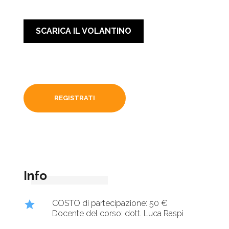
SCARICA IL VOLANTINO
REGISTRATI
Info
star
COSTO di partecipazione: 50 €
Docente del corso: dott. Luca Raspi