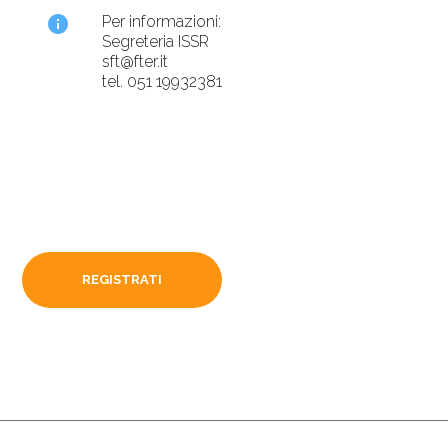
info
Per informazioni:
Segreteria ISSR
sft@fter.it
tel. 051 19932381
REGISTRATI