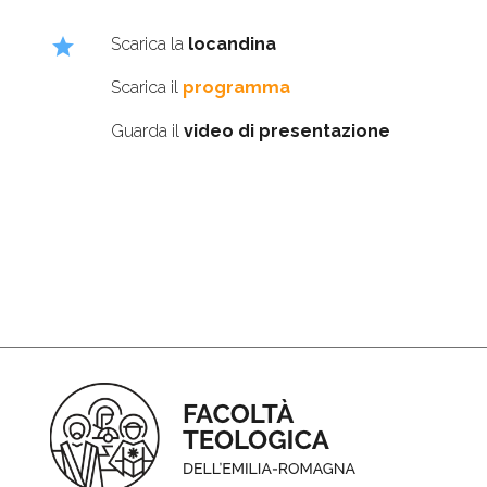
star
Scarica la
locandina
Scarica il
programma
Guarda il
video di presentazione