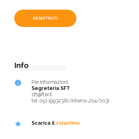
REGISTRATI
Info
info
Per informazioni:
Segreteria SFT
sft@fter.it
tel. 051 19932381 (interno 204/203)
star
Scarica il
volantino