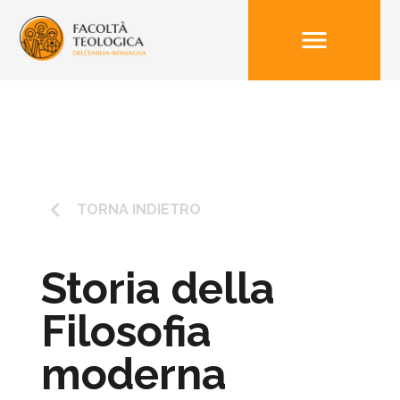
menu
keyboard_arrow_left
TORNA INDIETRO
Storia della
Filosofia
moderna