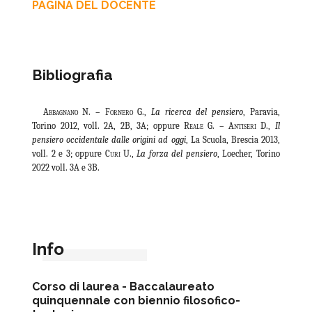
PAGINA DEL DOCENTE
Bibliografia
Abbagnano N. – Fornero G
.,
La ricerca del pensiero
, Paravia,
Torino 2012, voll. 2A, 2B, 3A; oppure
Reale G. – Antiseri D
.,
Il
pensiero occidentale dalle origini ad oggi
, La Scuola, Brescia 2013,
voll. 2 e 3; oppure
Curi
U.,
La forza del pensiero
, Loecher, Torino
2022
voll. 3A e 3B.
Info
Corso di laurea -
Baccalaureato
quinquennale con biennio filosofico-