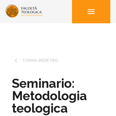
menu
keyboard_arrow_left
TORNA INDIETRO
Seminario:
Metodologia
teologica