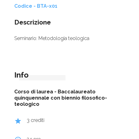
Codice - BTA-x01
Descrizione
Seminario: Metodologia teologica
Info
Corso di laurea -
Baccalaureato
quinquennale con biennio filosofico-
teologico
grade
3 crediti