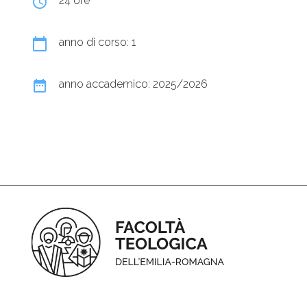
query_builder
24 ore
calendar_today
anno di corso: 1
date_range
anno accademico: 2025/2026