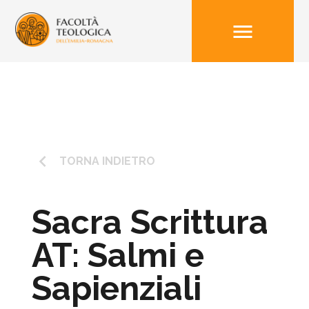
menu
keyboard_arrow_left
TORNA INDIETRO
Sacra Scrittura
AT: Salmi e
Sapienziali