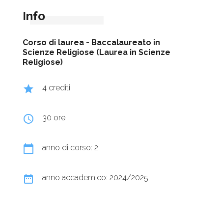
Info
Corso di laurea -
Baccalaureato in
Scienze Religiose (Laurea in Scienze
Religiose)
grade
4 crediti
query_builder
30 ore
calendar_today
anno di corso: 2
date_range
anno accademico: 2024/2025