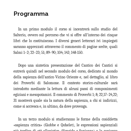
Programma
In un primo modulo il corso si incentrerà sullo studio del
Salterio, ovvero sul percorso che vi si offre all’interno dei cinque
libri che lo costituiscono. I diversi generi letterari ivi impiegati
saranno apprezzati attraverso il commento di pagine scelte, quali
Salmi 1–2; 22–23; 51; 89–90; 104; 142; 148-150.
Dopo una sintetica presentazione del Cantico dei Cantici si
entrerà quindi nel secondo modulo del corso, dedicato al mondo
della sapienza dell’antico Vicino Oriente e, nel dettaglio, al libro
dei Proverbi di Salomone. Il contesto storico-culturale sarà
introdotto mediante la lettura di alcuni passi di componimenti
egiziani e mesopotamici. Il commento di Proverbi 1; 8; 22,17–24,22;
31 mostrerà quale sia la natura della sapienza, a chi si indirizzi,
come si accresca e, in ultimo, da dove provenga.
In un terzo modulo si studieranno le forme della cosiddetta
«sapienza critica» (Giobbe e Qohelet), le espressioni sapienziali
più tardive di età ellenistica (Siracide e Sapienza) e la sapienza