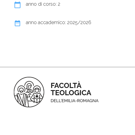
calendar_today
anno di corso: 2
date_range
anno accademico: 2025/2026