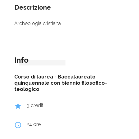
Descrizione
Archeologia cristiana
Info
Corso di laurea -
Baccalaureato
quinquennale con biennio filosofico-
teologico
grade
3 crediti
query_builder
24 ore