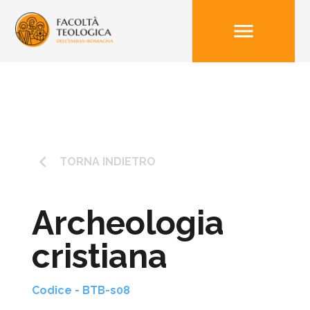
menu
keyboard_arrow_left
TORNA INDIETRO
Archeologia
cristiana
Codice - BTB-s08