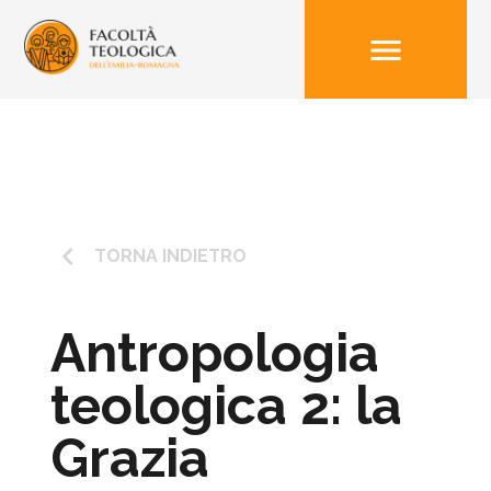
menu
keyboard_arrow_left
TORNA INDIETRO
Antropologia
teologica 2: la
Grazia