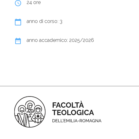
query_builder
24 ore
calendar_today
anno di corso: 3
date_range
anno accademico: 2025/2026