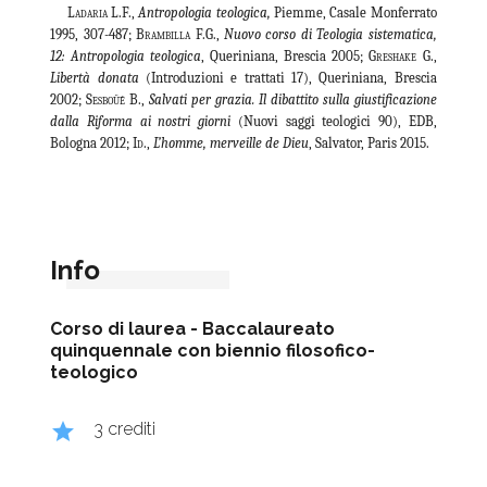
Ladaria L.F.
,
Antropologia teologica,
Piemme, Casale Monferrato
1995, 307-487;
Brambilla F.G.,
Nuovo corso di Teologia sistematica,
12: Antropologia teologica
, Queriniana, Brescia 2005;
Greshake G.
,
Libertà donata
(Introduzioni e trattati 17), Queriniana, Brescia
2002;
Sesboüé B.
,
Salvati per grazia. Il dibattito sulla giustificazione
dalla Riforma ai nostri giorni
(Nuovi saggi teologici 90), EDB,
Bologna 2012;
Id.
,
L’homme, merveille de Dieu
, Salvator, Paris 2015.
Info
Corso di laurea -
Baccalaureato
quinquennale con biennio filosofico-
teologico
grade
3 crediti