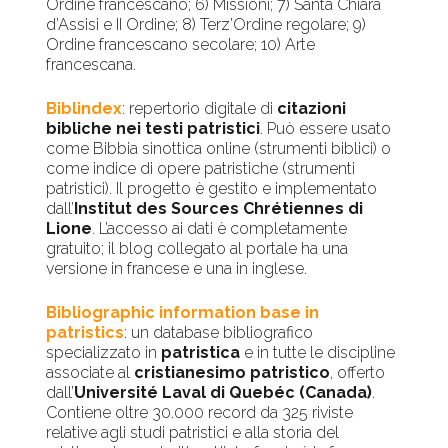
Ordine francescano; 6) Missioni; 7) Santa Chiara
d’Assisi e II Ordine; 8) Terz’Ordine regolare; 9)
Ordine francescano secolare; 10) Arte
francescana.
Biblindex
: repertorio digitale di
citazioni
bibliche nei testi patristici
. Può essere usato
come Bibbia sinottica online (strumenti biblici) o
come indice di opere patristiche (strumenti
patristici). Il progetto è gestito e implementato
dall’
Institut des Sources Chrétiennes di
Lione
. L’accesso ai dati è completamente
gratuito; il blog collegato al portale ha una
versione in francese e una in inglese.
Bibliographic information base in
patristics
: un database bibliografico
specializzato in
patristica
e in tutte le discipline
associate al
cristianesimo patristico
, offerto
dall’
Université Laval di Quebéc (Canada)
.
Contiene oltre 30.000 record da 325 riviste
relative agli studi patristici e alla storia del