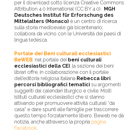
per il download sotto licenza Creative Commons
Attribution 4.0 International (CC BY 4.0).
MGH
Deutsches Institut für Erforschung des
Mittelalters (Monaco)
è un centro di ricerca
sulla storia medioevale già bicentenario;
collabora da vicino con le Università dei paesi di
lingua tedesca.
Portale dei Beni culturali ecclesiastici
BeWEB
: nel portale dei
beni culturali
ecclesiastici della CEI
, la sezione dei beni
librari offre, in collaborazione con il portale
dell’editoria religiosa italiana
Rebecca libri
,
percorsi bibliografici tematici
su argomenti
suggeriti dai calendari liturgico e civile. Molti
Istituti culturali ecclesiastici che si stanno
attivando per promuovere attività culturali “da
casa” e dare spunti alle famiglie per trascorrere
questo tempo forzatamente libero. Beweb ne dà
notizia, anche attraverso la propria
pagina
Facebook
.