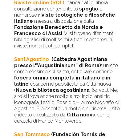
Riviste on line (ROL)
: banca dati di libera
consultazione contenente lo
spoglio
di
numerose
riviste teologiche e filosofiche
italiane
messa a disposizione dalla
Fondazione Benedetto da Norcia e
Francesco di Assisi
. Vi si trovano riferimenti
bibliografici di moltissimi articoli compresi in
riviste, non articoli completi
Sant’Agostino
(Cattedra Agostiniana
presso l'”Augustinianum” di Roma)
: un sito
completissimo sul santo, del quale contiene
l’
opera omnia completa in italiano e in
latino
così come pubblicata da Città nuova
(
Nuova biblioteca agostiniana
, 64 voll). Nel
sito si trova anche molto altro: indici analitici,
iconografia, testi di Possidio – primo biografo di
Agostino. È presente un motore di ricerca. Il sito
è ideato e realizzato da
Città nuova
con la
curatela di Franco Monteverde.
San Tommaso
(Fundación Tomás de