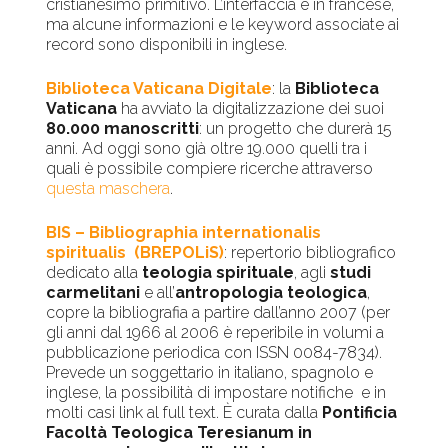
cristianesimo primitivo. L’interfaccia è in francese,
ma alcune informazioni e le keyword associate ai
record sono disponibili in inglese.
Biblioteca Vaticana Digitale
: la
Biblioteca
Vaticana
ha avviato la digitalizzazione dei suoi
80.000 manoscritti
: un progetto che durerà 15
anni. Ad oggi sono già oltre 19.000 quelli tra i
quali è possibile compiere ricerche attraverso
questa maschera
.
BIS – Bibliographia internationalis
spiritualis (BREPOLiS)
: repertorio bibliografico
dedicato alla
teologia spirituale
, agli
studi
carmelitani
e all’
antropologia teologica
,
copre la bibliografia a partire dall’anno 2007 (per
gli anni dal 1966 al 2006 è reperibile in volumi a
pubblicazione periodica con ISSN 0084-7834).
Prevede un soggettario in italiano, spagnolo e
inglese, la possibilità di impostare notifiche e in
molti casi link al full text. È curata dalla
Pontificia
Facoltà Teologica Teresianum in