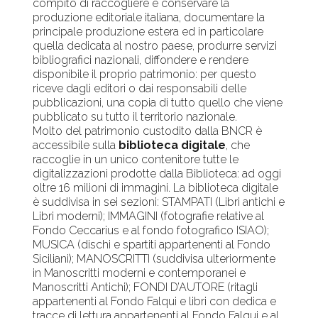
compito di raccogliere e conservare la
produzione editoriale italiana, documentare la
principale produzione estera ed in particolare
quella dedicata al nostro paese, produrre servizi
bibliografici nazionali, diffondere e rendere
disponibile il proprio patrimonio: per questo
riceve dagli editori o dai responsabili delle
pubblicazioni, una copia di tutto quello che viene
pubblicato su tutto il territorio nazionale.
Molto del patrimonio custodito dalla BNCR è
accessibile sulla
biblioteca digitale
, che
raccoglie in un unico contenitore tutte le
digitalizzazioni prodotte dalla Biblioteca: ad oggi
oltre 16 milioni di immagini. La biblioteca digitale
è suddivisa in sei sezioni: STAMPATI (Libri antichi e
Libri moderni); IMMAGINI (fotografie relative al
Fondo Ceccarius e al fondo fotografico ISIAO);
MUSICA (dischi e spartiti appartenenti al Fondo
Siciliani); MANOSCRITTI (suddivisa ulteriormente
in Manoscritti moderni e contemporanei e
Manoscritti Antichi); FONDI D’AUTORE (ritagli
appartenenti al Fondo Falqui e libri con dedica e
tracce di lettura appartenenti al Fondo Falqui e al