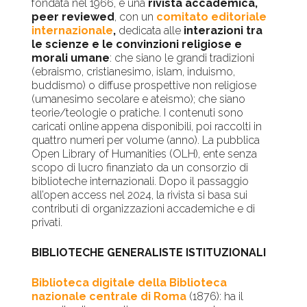
fondata nel 1966, è una
rivista accademica,
peer reviewed
, con un
comitato editoriale
internazionale
,
dedicata alle
interazioni tra
le scienze e le convinzioni religiose e
morali umane
: che siano le grandi tradizioni
(ebraismo, cristianesimo, islam, induismo,
buddismo) o diffuse prospettive non religiose
(umanesimo secolare e ateismo); che siano
teorie/teologie o pratiche. I contenuti sono
caricati online appena disponibili, poi raccolti in
quattro numeri per volume (anno). La pubblica
Open Library of Humanities (OLH), ente senza
scopo di lucro finanziato da un consorzio di
biblioteche internazionali. Dopo il passaggio
all’open access nel 2024, la rivista si basa sui
contributi di organizzazioni accademiche e di
privati.
BIBLIOTECHE GENERALISTE ISTITUZIONALI
Biblioteca digitale della Biblioteca
nazionale centrale di Roma
(1876): ha il