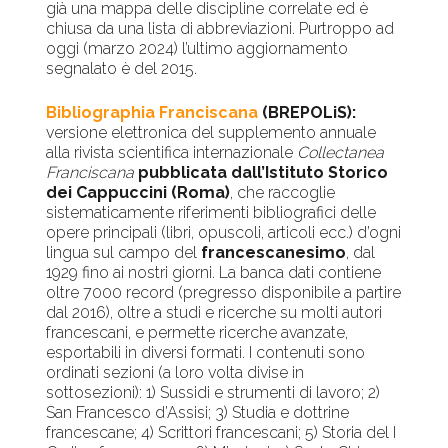
già una mappa delle discipline correlate ed è
chiusa da una lista di abbreviazioni. Purtroppo ad
oggi (marzo 2024) l’ultimo aggiornamento
segnalato è del 2015.
Bibliographia Franciscana
(BREPOLiS):
versione elettronica del supplemento annuale
alla rivista scientifica internazionale
Collectanea
Franciscana
pubblicata dall’Istituto Storico
dei Cappuccini (Roma)
, che raccoglie
sistematicamente riferimenti bibliografici delle
opere principali (libri, opuscoli, articoli ecc.) d’ogni
lingua sul campo del
francescanesimo
, dal
1929 fino ai nostri giorni. La banca dati contiene
oltre 7000 record (pregresso disponibile a partire
dal 2016), oltre a studi e ricerche su molti autori
francescani, e permette ricerche avanzate,
esportabili in diversi formati. I contenuti sono
ordinati sezioni (a loro volta divise in
sottosezioni): 1) Sussidi e strumenti di lavoro; 2)
San Francesco d’Assisi; 3) Studia e dottrine
francescane; 4) Scrittori francescani; 5) Storia del I